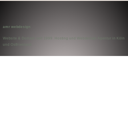
amr webdesign
Website & Domain seit 1999. Hosting und Webdesign Agentur in Köln
und Ostfriesland.
Kontakt
An der Landstrasse 8
26736 Krummhörn
Telefon: +49 4927 93 96 665
Datenschutz­erklärung
Impressum
Barrierefreiheit