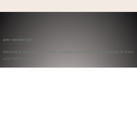
amr webdesign
Website & Domain seit 1999. Hosting und Webdesign Agentur in Köln
und Ostfriesland.
Kontakt
An der Landstrasse 8
26736 Krummhörn
Telefon: +49 4927 93 96 665
Datenschutz­erklärung
Impressum